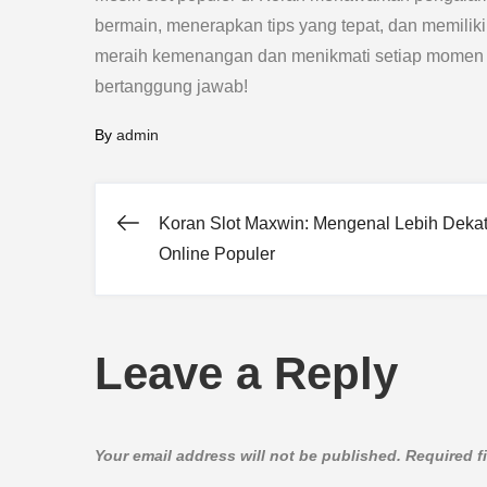
bermain, menerapkan tips yang tepat, dan memilik
meraih kemenangan dan menikmati setiap momen be
bertanggung jawab!
By
admin
Koran Slot Maxwin: Mengenal Lebih Dekat
Post
Online Populer
navigation
Leave a Reply
Your email address will not be published.
Required f