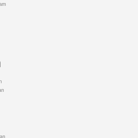
lam
n
n
an
ran