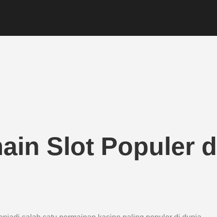
in Slot Populer d