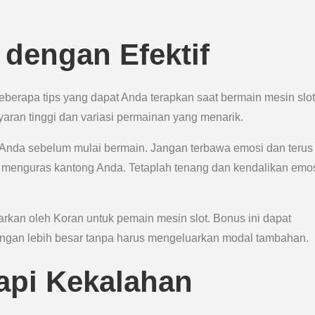
 dengan Efektif
erapa tips yang dapat Anda terapkan saat bermain mesin slot
aran tinggi dan variasi permainan yang menarik.
Anda sebelum mulai bermain. Jangan terbawa emosi dan terus
t menguras kantong Anda. Tetaplah tenang dan kendalikan emo
rkan oleh Koran untuk pemain mesin slot. Bonus ini dapat
gan lebih besar tanpa harus mengeluarkan modal tambahan.
api Kekalahan