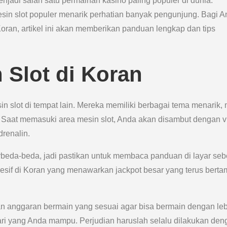
adi salah satu permainan kasino paling populer di dunia.
esin slot populer menarik perhatian banyak pengunjung. Bagi 
oran, artikel ini akan memberikan panduan lengkap dan tips
 Slot di Koran
n slot di tempat lain. Mereka memiliki berbagai tema menarik, 
f. Saat memasuki area mesin slot, Anda akan disambut dengan v
renalin.
erbeda-beda, jadi pastikan untuk membaca panduan di layar se
resif di Koran yang menawarkan jackpot besar yang terus bert
n anggaran bermain yang sesuai agar bisa bermain dengan leb
 dari yang Anda mampu. Perjudian haruslah selalu dilakukan de