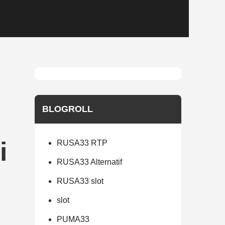
BLOGROLL
i
RUSA33 RTP
RUSA33 Alternatif
RUSA33 slot
slot
PUMA33