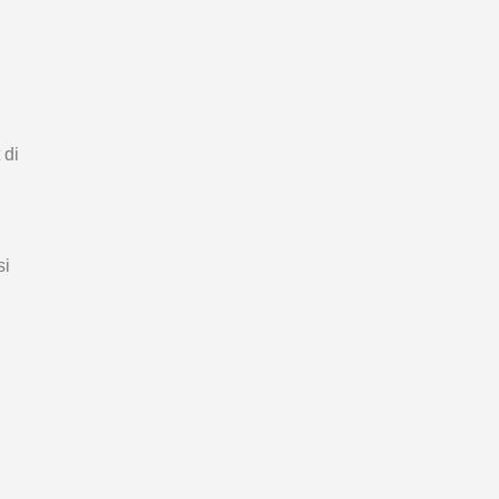
 di
si