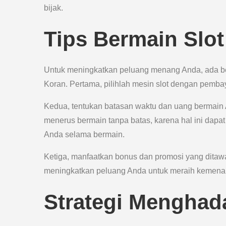
bijak.
Tips Bermain Slot
Untuk meningkatkan peluang menang Anda, ada beb
Koran. Pertama, pilihlah mesin slot dengan pembay
Kedua, tentukan batasan waktu dan uang bermain 
menerus bermain tanpa batas, karena hal ini dapa
Anda selama bermain.
Ketiga, manfaatkan bonus dan promosi yang ditawa
meningkatkan peluang Anda untuk meraih kemenan
Strategi Menghad