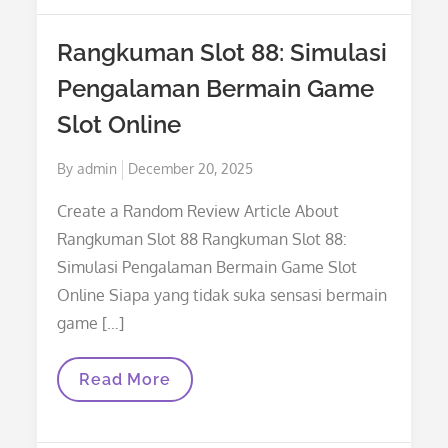
Dunia
Rangkuman
Slot
Rangkuman Slot 88: Simulasi
77
Pengalaman Bermain Game
Slot Online
Posted
By
admin
December 20, 2025
on
Create a Random Review Article About
Rangkuman Slot 88 Rangkuman Slot 88:
Simulasi Pengalaman Bermain Game Slot
Online Siapa yang tidak suka sensasi bermain
game […]
Rangkuman
Read More
Slot
88:
Simulasi
Pengalaman