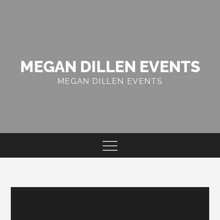
Skip
to
content
MEGAN DILLEN EVENTS
MEGAN DILLEN EVENTS