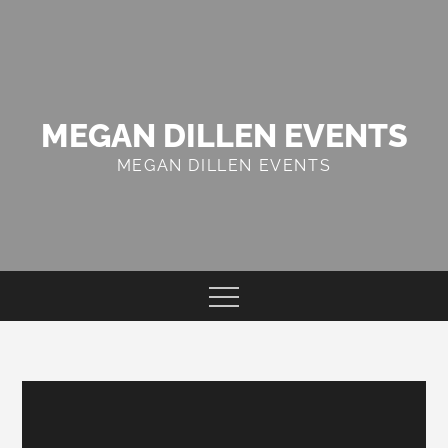
Skip
to
content
MEGAN DILLEN EVENTS
MEGAN DILLEN EVENTS