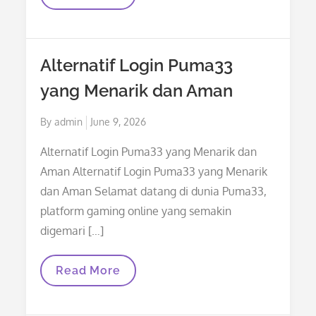
Di
Balik
Naga
99:
Menakjubkan!
Alternatif Login Puma33
yang Menarik dan Aman
Posted
By
admin
June 9, 2026
on
Alternatif Login Puma33 yang Menarik dan
Aman Alternatif Login Puma33 yang Menarik
dan Aman Selamat datang di dunia Puma33,
platform gaming online yang semakin
digemari […]
Alternatif
Read More
Login
Puma33
Yang