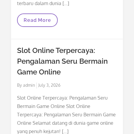
terbaru dalam dunia […]
Membahas
Read More
Slot
QRIS:
Inovasi
Pembayaran
Digital
Slot Online Terpercaya:
Yang
Praktis
Pengalaman Seru Bermain
Game Online
Posted
By
admin
July 3, 2026
on
Slot Online Terpercaya: Pengalaman Seru
Bermain Game Online Slot Online
Terpercaya: Pengalaman Seru Bermain Game
Online Selamat datang di dunia game online
yang penuh kejutan! […]