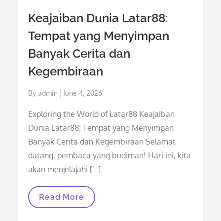
Menarik
Dan
Keajaiban Dunia Latar88:
Aman
Tempat yang Menyimpan
Banyak Cerita dan
Kegembiraan
Posted
By
admin
June 4, 2026
on
Exploring the World of Latar88 Keajaiban
Dunia Latar88: Tempat yang Menyimpan
Banyak Cerita dan Kegembiraan Selamat
datang, pembaca yang budiman! Hari ini, kita
akan menjelajahi […]
Keajaiban
Read More
Dunia
Latar88: