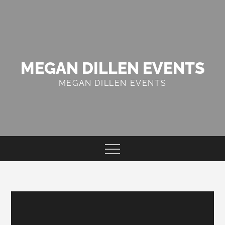
Skip
to
content
MEGAN DILLEN EVENTS
MEGAN DILLEN EVENTS