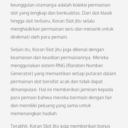
keunggulan utamanya adalah koleksi permainan
slot yang lengkap dan berkualitas. Dari slot klasik
hingga slot terbaru, Koran Slot Jitu selalu
menghadirkan permainan seru dan menarik untuk
dinikmati oleh para pemain.
Selain itu, Koran Slot Jitu juga dikenal dengan
keamanan dan keadilan permainannya. Mereka
menggunakan sistem RNG (Random Number
Generator) yang memastikan setiap putaran dalam
permainan slot bersifat acak dan tidak dapat
dimanipulasi. Hal ini memberikan jaminan kepada
para pemain bahwa mereka bermain dengan fair
dan memiliki peluang yang sama untuk
memenangkan hadiah.
Terakhir, Koran Slot Jitu juga memberikan bonus