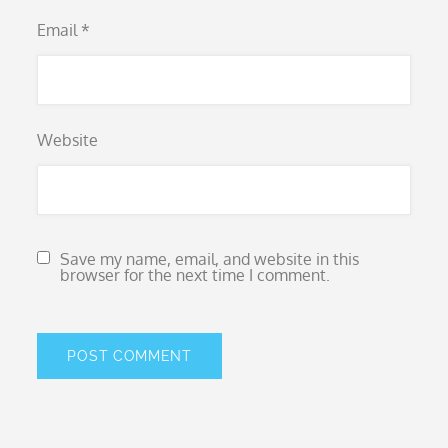
Email
*
Website
Save my name, email, and website in this
browser for the next time I comment.