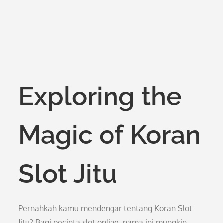
Exploring the
Magic of Koran
Slot Jitu
Pernahkah kamu mendengar tentang Koran Slot
Jitu? Bagi pecinta slot online, nama ini mungkin