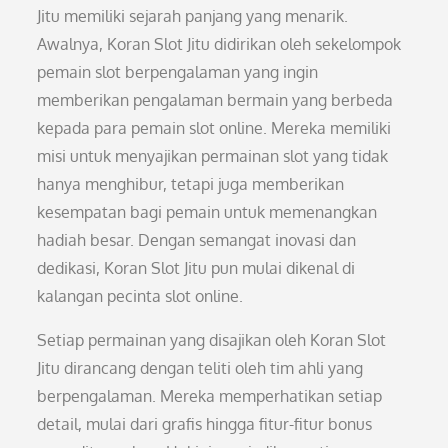
Jitu memiliki sejarah panjang yang menarik.
Awalnya, Koran Slot Jitu didirikan oleh sekelompok
pemain slot berpengalaman yang ingin
memberikan pengalaman bermain yang berbeda
kepada para pemain slot online. Mereka memiliki
misi untuk menyajikan permainan slot yang tidak
hanya menghibur, tetapi juga memberikan
kesempatan bagi pemain untuk memenangkan
hadiah besar. Dengan semangat inovasi dan
dedikasi, Koran Slot Jitu pun mulai dikenal di
kalangan pecinta slot online.
Setiap permainan yang disajikan oleh Koran Slot
Jitu dirancang dengan teliti oleh tim ahli yang
berpengalaman. Mereka memperhatikan setiap
detail, mulai dari grafis hingga fitur-fitur bonus