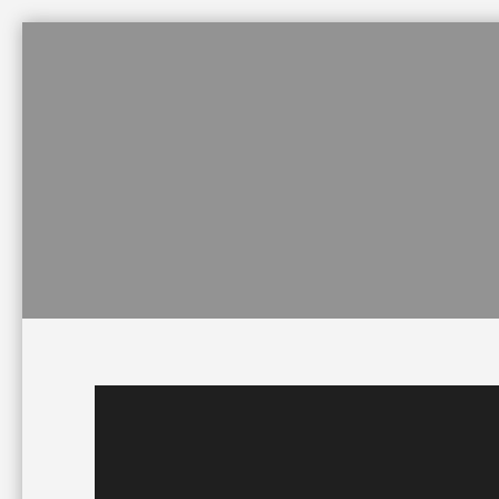
Skip
to
content