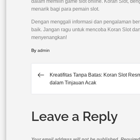
dalam memilih game slot online. Koran Slot, de
menarik bagi para pemain slot.
Dengan menggali informasi dan pengalaman berma
baik. Jangan ragu untuk mencoba Koran Slot dan
menyenangkan!
By
admin
Kreatifitas Tanpa Batas: Koran Slot Res
Post
dalam Tinjauan Acak
navigation
Leave a Reply
Your email address will not be published.
Required