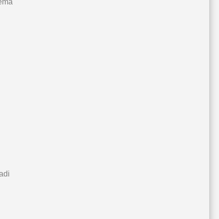
tema
adi