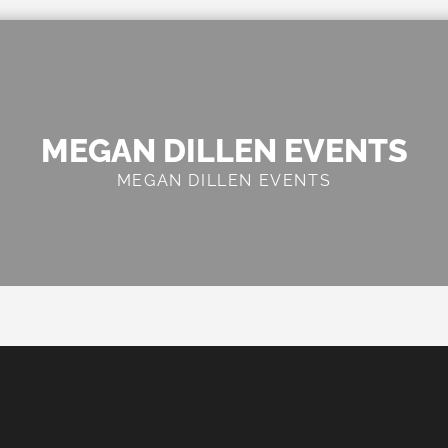
MEGAN DILLEN EVENTS
MEGAN DILLEN EVENTS