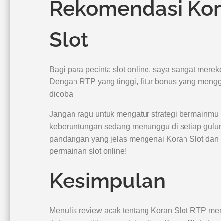
Rekomendasi Kor
Slot
Bagi para pecinta slot online, saya sangat mer
Dengan RTP yang tinggi, fitur bonus yang mengg
dicoba.
Jangan ragu untuk mengatur strategi bermainmu
keberuntungan sedang menunggu di setiap gulun
pandangan yang jelas mengenai Koran Slot da
permainan slot online!
Kesimpulan
Menulis review acak tentang Koran Slot RTP men