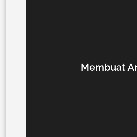
Membuat Art