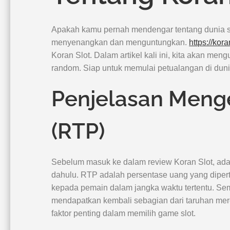
Apakah kamu pernah mendengar tentang dunia slo
menyenangkan dan menguntungkan.
https://kora
Koran Slot. Dalam artikel kali ini, kita akan me
random. Siap untuk memulai petualangan di dunia
Penjelasan Menge
(RTP)
Sebelum masuk ke dalam review Koran Slot, ada 
dahulu. RTP adalah persentase uang yang diper
kepada pemain dalam jangka waktu tertentu. Sem
mendapatkan kembali sebagian dari taruhan mer
faktor penting dalam memilih game slot.