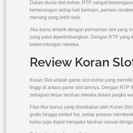
Dalam dunia slot online, RTP sangat berpenga
kemenangan setiap kali bermain, pemain cender
menang yang lebih baik.
Jika kamu tertarik dengan permainan slot yang 
yang patut dipertimbangkan. Dengan RTP yang k
keberuntungan mereka.
Review Koran Slo
Koran Slot adalah game slot online yang memili
tinggi di antara game slot lainnya. Dengan RT
sebagian besar taruhan mereka dalam jangka wak
Fitur-fitur bonus yang disediakan oleh Koran Sl
gratis hingga simbol liar, setiap putaran membe
kamu juga dapat mengatur taruhan sesuai dengan 