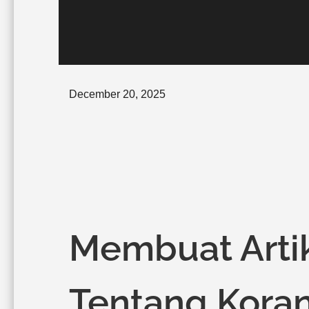
Posted
December 20, 2025
on
Membuat Arti
Tentang Koran