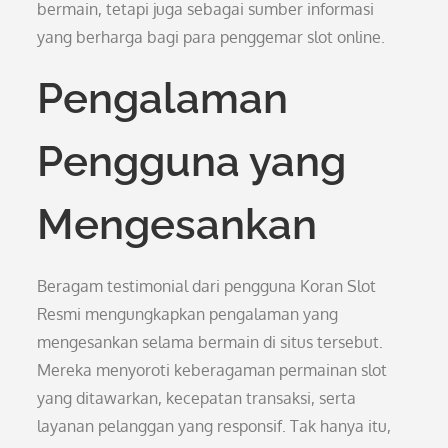
bermain, tetapi juga sebagai sumber informasi
yang berharga bagi para penggemar slot online.
Pengalaman
Pengguna yang
Mengesankan
Beragam testimonial dari pengguna Koran Slot
Resmi mengungkapkan pengalaman yang
mengesankan selama bermain di situs tersebut.
Mereka menyoroti keberagaman permainan slot
yang ditawarkan, kecepatan transaksi, serta
layanan pelanggan yang responsif. Tak hanya itu,