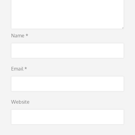
Name
*
Email
*
Website