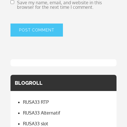
Save my name, email, and website in this
browser for the next time I comment.
BLOGROLL
RUSA33 RTP
RUSA33 Alternatif
RUSA33 slot