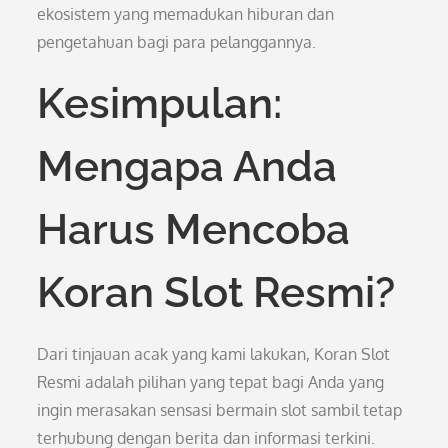
ekosistem yang memadukan hiburan dan
pengetahuan bagi para pelanggannya.
Kesimpulan:
Mengapa Anda
Harus Mencoba
Koran Slot Resmi?
Dari tinjauan acak yang kami lakukan, Koran Slot
Resmi adalah pilihan yang tepat bagi Anda yang
ingin merasakan sensasi bermain slot sambil tetap
terhubung dengan berita dan informasi terkini.