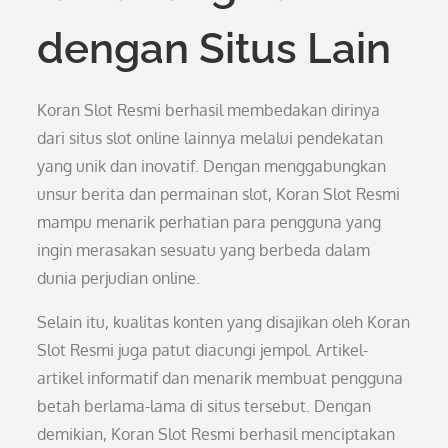
dengan Situs Lain
Koran Slot Resmi berhasil membedakan dirinya
dari situs slot online lainnya melalui pendekatan
yang unik dan inovatif. Dengan menggabungkan
unsur berita dan permainan slot, Koran Slot Resmi
mampu menarik perhatian para pengguna yang
ingin merasakan sesuatu yang berbeda dalam
dunia perjudian online.
Selain itu, kualitas konten yang disajikan oleh Koran
Slot Resmi juga patut diacungi jempol. Artikel-
artikel informatif dan menarik membuat pengguna
betah berlama-lama di situs tersebut. Dengan
demikian, Koran Slot Resmi berhasil menciptakan