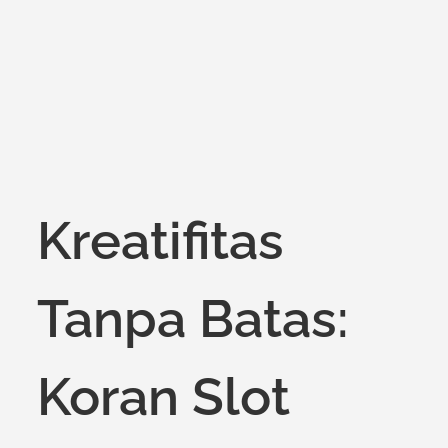
on
Kreatifitas
Tanpa Batas:
Koran Slot