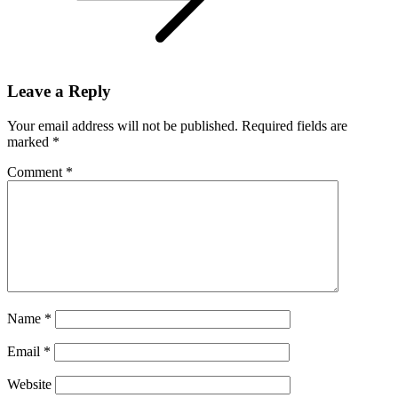
Leave a Reply
Your email address will not be published.
Required fields are
marked
*
Comment
*
Name
*
Email
*
Website