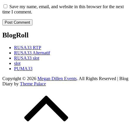
Save my name, email, and website in this browser for the next
time I comment.
BlogRoll
RUSA33 RTP
RUSA33 Alternatif
RUSA33 slot
slot
PUMA33
Copyright © 2026
Megan Dillen Events
. All Rights Reserved | Blog
Diary by
Theme Palace