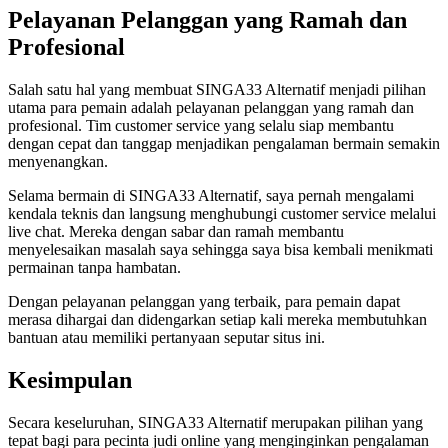
Pelayanan Pelanggan yang Ramah dan
Profesional
Salah satu hal yang membuat SINGA33 Alternatif menjadi pilihan
utama para pemain adalah pelayanan pelanggan yang ramah dan
profesional. Tim customer service yang selalu siap membantu
dengan cepat dan tanggap menjadikan pengalaman bermain semakin
menyenangkan.
Selama bermain di SINGA33 Alternatif, saya pernah mengalami
kendala teknis dan langsung menghubungi customer service melalui
live chat. Mereka dengan sabar dan ramah membantu
menyelesaikan masalah saya sehingga saya bisa kembali menikmati
permainan tanpa hambatan.
Dengan pelayanan pelanggan yang terbaik, para pemain dapat
merasa dihargai dan didengarkan setiap kali mereka membutuhkan
bantuan atau memiliki pertanyaan seputar situs ini.
Kesimpulan
Secara keseluruhan, SINGA33 Alternatif merupakan pilihan yang
tepat bagi para pecinta judi online yang menginginkan pengalaman