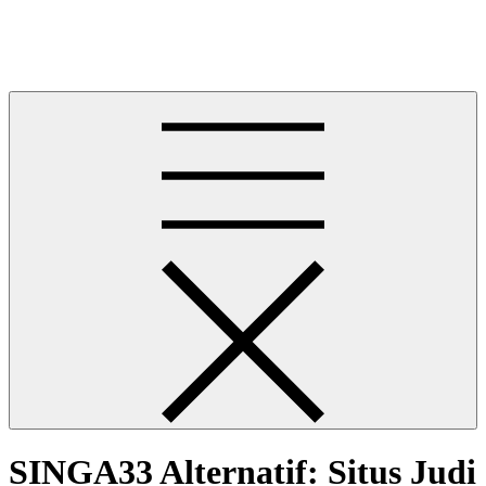
Skip
Megan Dillen Events
to
Megan Dillen Events
content
SINGA33 Alternatif: Situs Judi