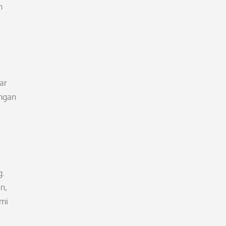
n
ar
engan
g.
n,
ami