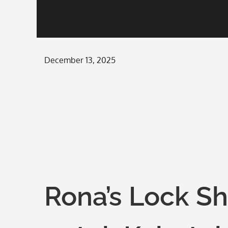
Posted
December 13, 2025
on
Rona’s Lock S