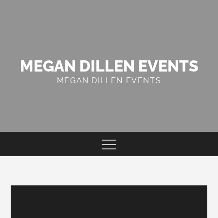
Skip
to
content
MEGAN DILLEN EVENTS
MEGAN DILLEN EVENTS