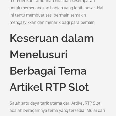
memberikan tambahan nilai dan kesempatan
untuk memenangkan hadiah yang lebih besar. Hal
ini tentu membuat sesi bermain semakin
mengasyikkan dan menarik bagi para pemain.
Keseruan dalam
Menelusuri
Berbagai Tema
Artikel RTP Slot
Salah satu daya tarik utama dari Artikel RTP Slot
adalah beragamnya tema yang tersedia. Mulai dari