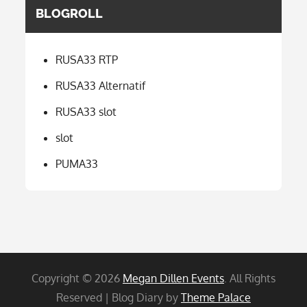
BLOGROLL
RUSA33 RTP
RUSA33 Alternatif
RUSA33 slot
slot
PUMA33
Copyright © 2026
Megan Dillen Events
. All Rights
Reserved | Blog Diary by
Theme Palace