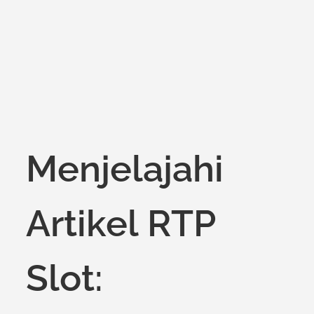
on
Menjelajahi
Artikel RTP
Slot: