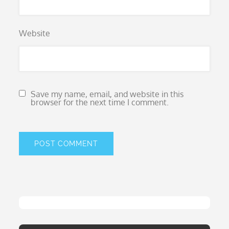
Website
Save my name, email, and website in this
browser for the next time I comment.