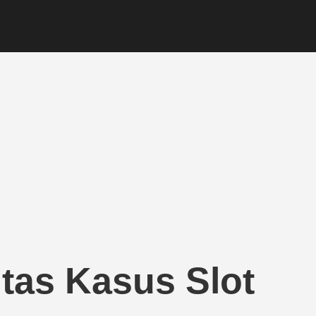
as Kasus Slot