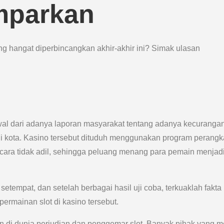
mparkan
 hangat diperbincangkan akhir-akhir ini? Simak ulasan
awal dari adanya laporan masyarakat tentang adanya kecuranga
di kota. Kasino tersebut dituduh menggunakan program perangk
cara tidak adil, sehingga peluang menang para pemain menjad
etempat, dan setelah berbagai hasil uji coba, terkuaklah fakta
rmainan slot di kasino tersebut.
 di dunia perjudian dan penggemar slot. Banyak pihak yang m