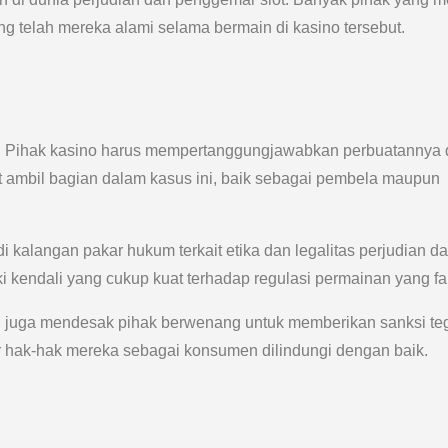
ang telah mereka alami selama bermain di kasino tersebut.
n. Pihak kasino harus mempertanggungjawabkan perbuatannya 
 ambil bagian dalam kasus ini, baik sebagai pembela maupun
i kalangan pakar hukum terkait etika dan legalitas perjudian d
 kendali yang cukup kuat terhadap regulasi permainan yang fa
an juga mendesak pihak berwenang untuk memberikan sanksi te
r hak-hak mereka sebagai konsumen dilindungi dengan baik.