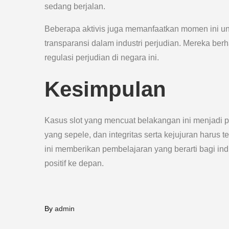
sedang berjalan.
Beberapa aktivis juga memanfaatkan momen ini u
transparansi dalam industri perjudian. Mereka be
regulasi perjudian di negara ini.
Kesimpulan
Kasus slot yang mencuat belakangan ini menjadi pe
yang sepele, dan integritas serta kejujuran harus 
ini memberikan pembelajaran yang berarti bagi in
positif ke depan.
By
admin