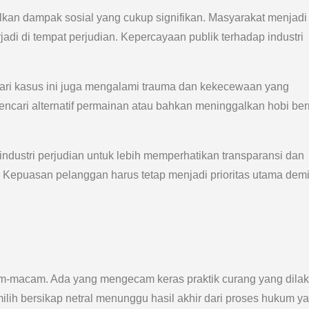
lkan dampak sosial yang cukup signifikan. Masyarakat menjadi 
adi di tempat perjudian. Kepercayaan publik terhadap industri
ari kasus ini juga mengalami trauma dan kekecewaan yang
ncari alternatif permainan atau bahkan meninggalkan hobi be
i industri perjudian untuk lebih memperhatikan transparansi dan
 Kepuasan pelanggan harus tetap menjadi prioritas utama dem
cam-macam. Ada yang mengecam keras praktik curang yang dila
milih bersikap netral menunggu hasil akhir dari proses hukum y