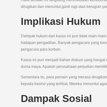
dirugikan dan menuntut ganti rugi atas kerugian y
Implikasi Hukum
Dampak hukum dari kasus ini pun tidak main-mai
hadapan pengadilan. Banyak pengacara yang turut
pengacara para korban.
Kasus ini pun menjadi bahan diskusi yang hangat d
dunia maya. Apakah perusahaan perjudian memiliki
Sementara itu, para pemain yang merasa dirugik
kepada kasino yang terlibat. Mereka menuntut aga
Dampak Sosial