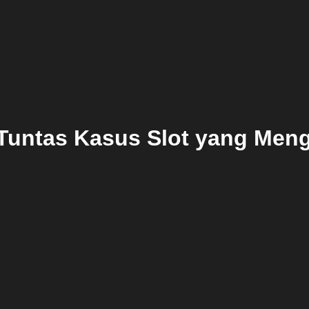
Tuntas Kasus Slot yang Men