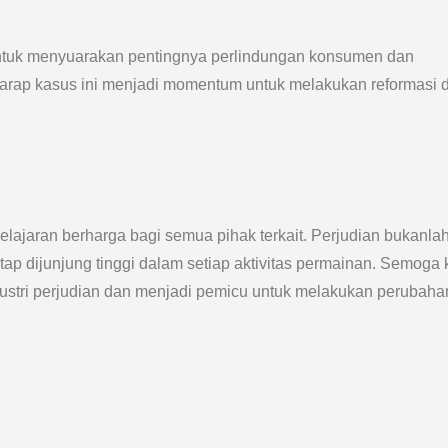
ntuk menyuarakan pentingnya perlindungan konsumen dan
rharap kasus ini menjadi momentum untuk melakukan reformasi 
lajaran berharga bagi semua pihak terkait. Perjudian bukanlah
tetap dijunjung tinggi dalam setiap aktivitas permainan. Semoga
dustri perjudian dan menjadi pemicu untuk melakukan perubaha