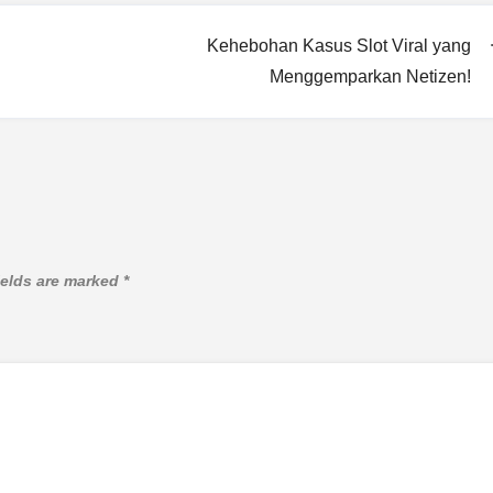
Kehebohan Kasus Slot Viral yang
Menggemparkan Netizen!
ields are marked
*