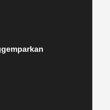
ggemparkan