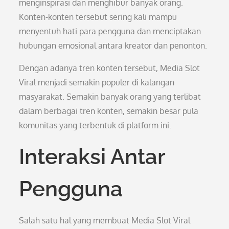
menginspirasi dan menghibur banyak orang.
Konten-konten tersebut sering kali mampu
menyentuh hati para pengguna dan menciptakan
hubungan emosional antara kreator dan penonton.
Dengan adanya tren konten tersebut, Media Slot
Viral menjadi semakin populer di kalangan
masyarakat. Semakin banyak orang yang terlibat
dalam berbagai tren konten, semakin besar pula
komunitas yang terbentuk di platform ini.
Interaksi Antar
Pengguna
Salah satu hal yang membuat Media Slot Viral