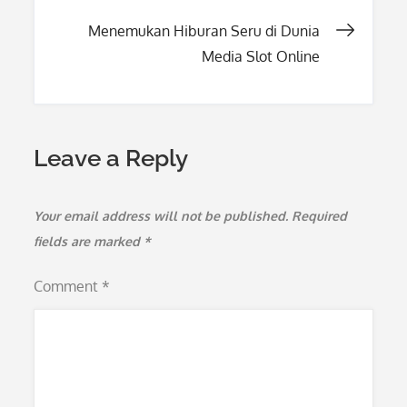
navigation
Menemukan Hiburan Seru di Dunia
Media Slot Online
Leave a Reply
Your email address will not be published.
Required
fields are marked
*
Comment
*