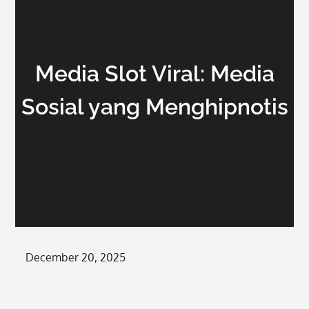
Media Slot Viral: Media
Sosial yang Menghipnotis
Posted
December 20, 2025
on