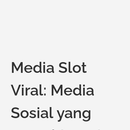
Media Slot
Viral: Media
Sosial yang