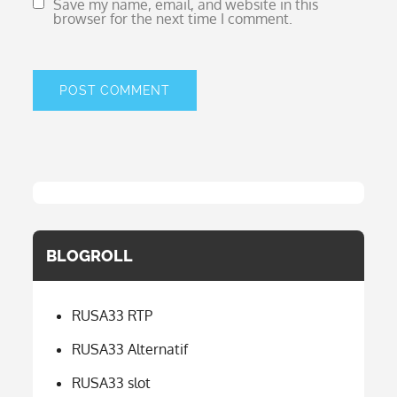
Save my name, email, and website in this
browser for the next time I comment.
BLOGROLL
RUSA33 RTP
RUSA33 Alternatif
RUSA33 slot