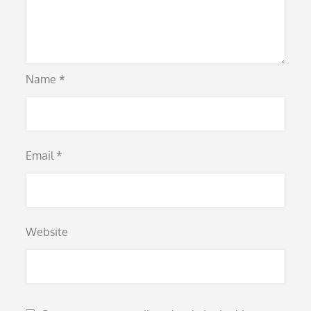
Name
*
Email
*
Website