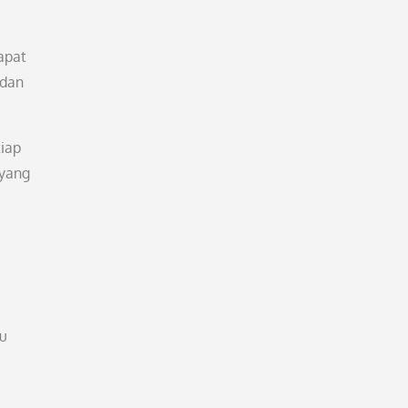
apat
 dan
tiap
 yang
pu