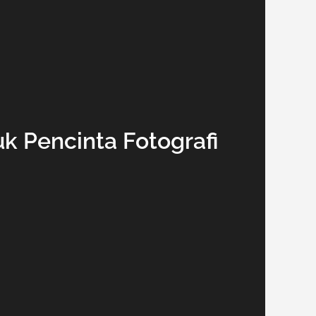
k Pencinta Fotografi