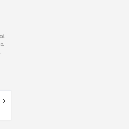
si,
o,
.