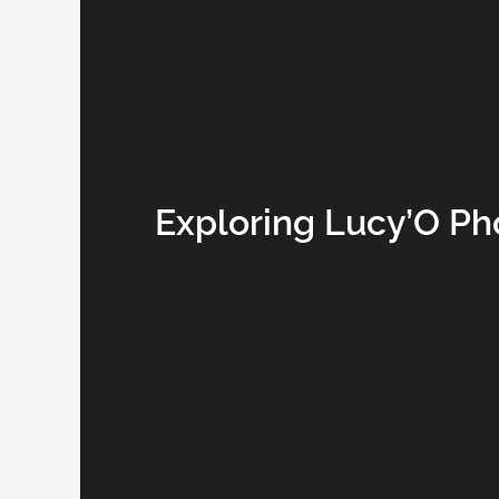
Exploring Lucy’O Ph