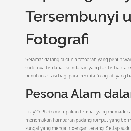
Tersembunyi u
Fotografi
Selamat datang di dunia fotografi yang penuh war
sudutnya terdapat keindahan yang tak terbantah
penuh inspirasi bagi para pecinta fotografi yan
Pesona Alam dala
Lucy’O Photo merupakan tempat yang memadukan k
menemukan hamparan padang rumput yang bermand
sungai yang mengalir dengan tenang. Setiap sudu