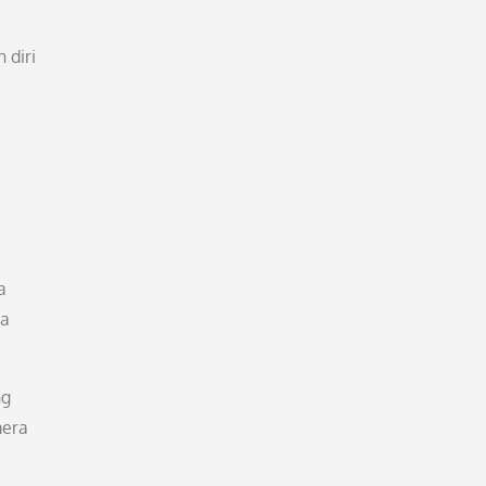
 diri
a
da
ng
mera