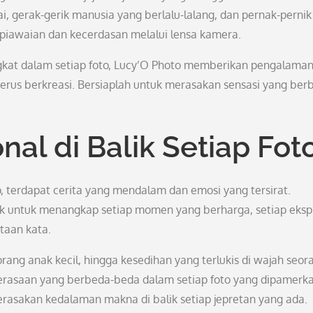
i, gerak-gerik manusia yang berlalu-lalang, dan pernak-pernik
piawaian dan kecerdasan melalui lensa kamera.
gkat dalam setiap foto, Lucy’O Photo memberikan pengalama
terus berkreasi. Bersiaplah untuk merasakan sensasi yang ber
al di Balik Setiap Fot
o, terdapat cerita yang mendalam dan emosi yang tersirat.
nik untuk menangkap setiap momen yang berharga, setiap eksp
utaan kata.
ang anak kecil, hingga kesedihan yang terlukis di wajah seor
rasaan yang berbeda-beda dalam setiap foto yang dipamerka
erasakan kedalaman makna di balik setiap jepretan yang ada.