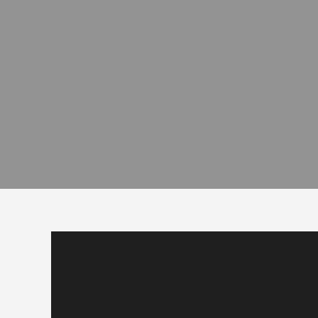
Skip
to
content