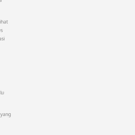
a
ihat
us
asi
lu
 yang