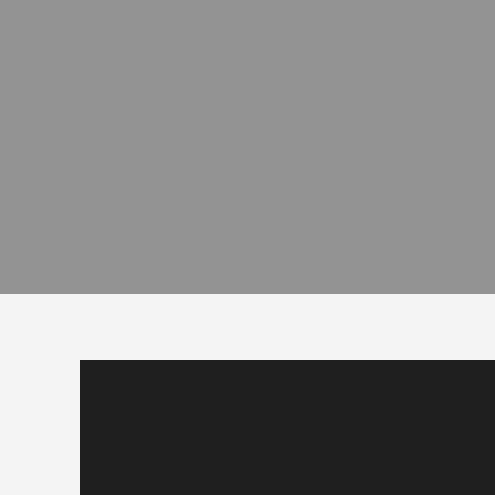
Skip
to
content