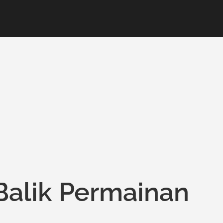
 Balik Permainan