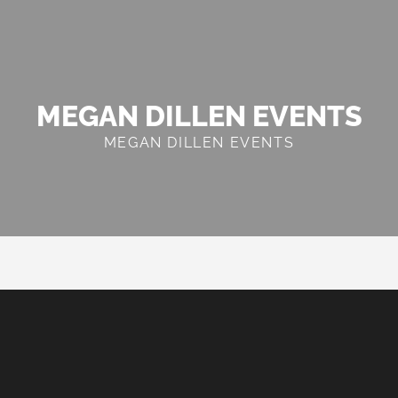
MEGAN DILLEN EVENTS
MEGAN DILLEN EVENTS