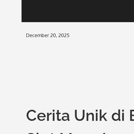
Posted
December 20, 2025
on
Cerita Unik di