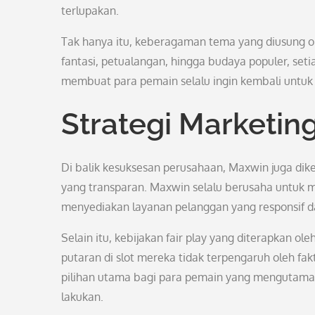
terlupakan.
Tak hanya itu, keberagaman tema yang diusung ole
fantasi, petualangan, hingga budaya populer, setia
membuat para pemain selalu ingin kembali untu
Strategi Marketing
Di balik kesuksesan perusahaan, Maxwin juga dike
yang transparan. Maxwin selalu berusaha untuk
menyediakan layanan pelanggan yang responsif 
Selain itu, kebijakan fair play yang diterapkan
putaran di slot mereka tidak terpengaruh oleh fak
pilihan utama bagi para pemain yang mengutamak
lakukan.