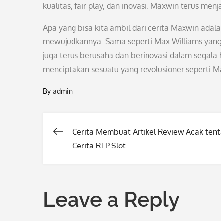
kualitas, fair play, dan inovasi, Maxwin terus men
Apa yang bisa kita ambil dari cerita Maxwin adala
mewujudkannya. Sama seperti Max Williams yang 
juga terus berusaha dan berinovasi dalam segala ha
menciptakan sesuatu yang revolusioner seperti M
By
admin
Cerita Membuat Artikel Review Acak ten
Post
Cerita RTP Slot
navigation
Leave a Reply