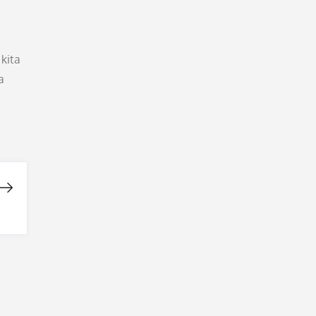
kita
a