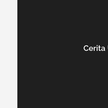
Cerita