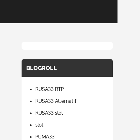
BLOGROLL
RUSA33 RTP
RUSA33 Alternatif
RUSA33 slot
slot
PUMA33