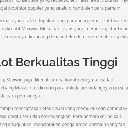
takan konsep slot yang revolusioner. Inilah awal mula lahirny
i judul slot populer yang selalu dinanti oleh para pemain.
ain yang tak terlupakan bagi para penggemar slot bisa terl
tim kreatif Maxwin. Mulai dari grafis yang memukau, fitur bon
ik, semuanya dirancang dengan teliti demi memenuhi ekspekt
t Berkualitas Tinggi
ahaan, Maxwin juga dikenal karena komitmennya terhadap
mbang Maxwin terdiri dari para ahli dalam bidangnya dan sela
ada para pemainnya.
n mampu menciptakan efek visual yang memukau dan gameplay
erasa begitu seru dan menegangkan. Para pemain sering kali
a yang disuguhkan, menciptakan pengalaman bermain yang tak