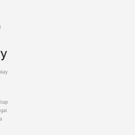
g
ay
play
tiap
agai
a