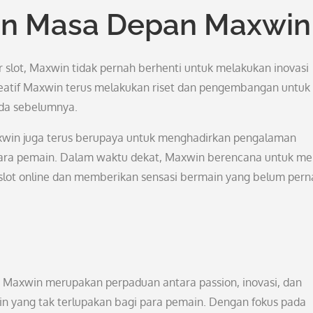
dan Masa Depan Maxwin
slot, Maxwin tidak pernah berhenti untuk melakukan inovasi
atif Maxwin terus melakukan riset dan pengembangan untuk
ada sebelumnya.
win juga terus berupaya untuk menghadirkan pengalaman
 para pemain. Dalam waktu dekat, Maxwin berencana untuk mer
 slot online dan memberikan sensasi bermain yang belum pern
ot Maxwin merupakan perpaduan antara passion, inovasi, dan
yang tak terlupakan bagi para pemain. Dengan fokus pada