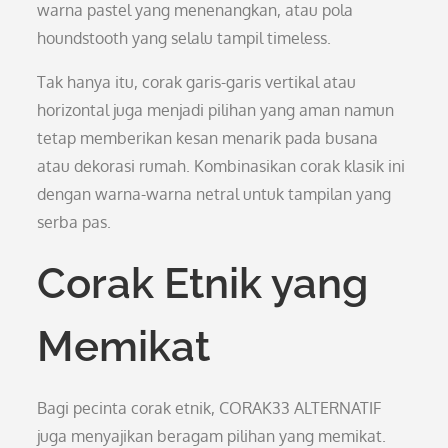
warna pastel yang menenangkan, atau pola
houndstooth yang selalu tampil timeless.
Tak hanya itu, corak garis-garis vertikal atau
horizontal juga menjadi pilihan yang aman namun
tetap memberikan kesan menarik pada busana
atau dekorasi rumah. Kombinasikan corak klasik ini
dengan warna-warna netral untuk tampilan yang
serba pas.
Corak Etnik yang
Memikat
Bagi pecinta corak etnik, CORAK33 ALTERNATIF
juga menyajikan beragam pilihan yang memikat.