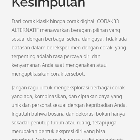
Kesimpulan
Dari corak klasik hingga corak digital, CORAK33
ALTERNATIF menawarkan beragam pilihan yang
sesuai dengan berbagai selera dan gaya. Tidak ada
batasan dalam bereksperimen dengan corak, yang
terpenting adalah rasa percaya diri dan
kenyamanan Anda saat mengenakan atau
mengaplikasikan corak tersebut.
Jangan ragu untuk mengeksplorasi berbagai corak
yang ada, kombinasikan, dan ciptakan gaya yang
unik dan personal sesuai dengan kepribadian Anda.
Ingatlah bahwa busana dan dekorasi bukan hanya
sekadar penutup tubuh atau ruang, tetapi juga
merupakan bentuk ekspresi diri yang bisa