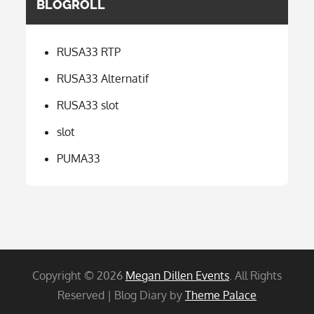
BLOGROLL
RUSA33 RTP
RUSA33 Alternatif
RUSA33 slot
slot
PUMA33
Copyright © 2026
Megan Dillen Events
. All Rights
Reserved | Blog Diary by
Theme Palace