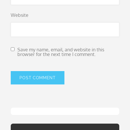
Website
Save my name, email, and website in this
browser for the next time I comment.